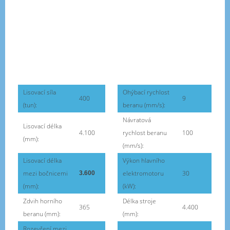
Lisovací síla
Ohýbací rychlost
400
9
(tun):
beranu (mm/s):
Návratová
Lisovací délka
4.100
rychlost beranu
100
(mm):
(mm/s):
Lisovací délka
Výkon hlavního
mezi bočnicemi
elektromotoru
30
3.600
(mm):
(kW):
Zdvih horního
Délka stroje
365
4.400
beranu (mm):
(mm):
Rozevření mezi