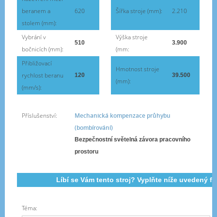
beranem a
620
Šířka stroje (mm):
2.210
stolem (mm):
Vybrání v
Výška stroje
510
3.900
bočnicích (mm):
(mm:
Přibližovací
Hmotnost stroje
rychlost beranu
120
39.500
(mm):
(mm/s):
Příslušenství:
Mechanická kompenzace průhybu
(bombírování)
Bezpečnostní světelná závora pracovního
prostoru
Líbí se Vám tento stroj? Vyplňte níže uvedený f
Téma: