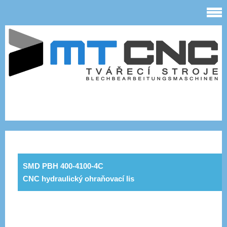
SMD PBH 400-4100-4C
CNC hydraulický ohraňovací lis