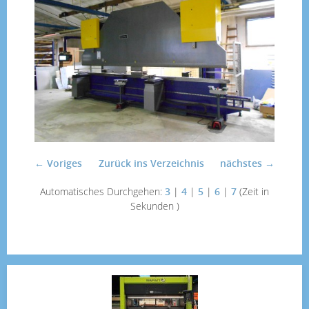
← Voriges
Zurück ins Verzeichnis
nächstes →
Automatisches Durchgehen:
3
|
4
|
5
|
6
|
7
(Zeit in
Sekunden )