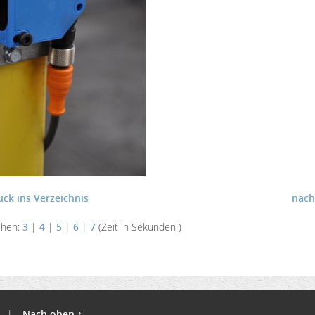
ück ins Verzeichnis
näch
ehen:
3
|
4
|
5
|
6
|
7
(Zeit in Sekunden )
|
Nach oben ↑