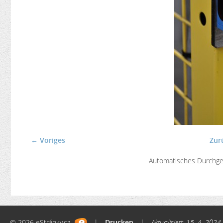
← Voriges
Zur
Automatisches Durchg
© 2026 eStránky.cz
|
Drucken
|
Aktualisiert: 15. 4. 2024