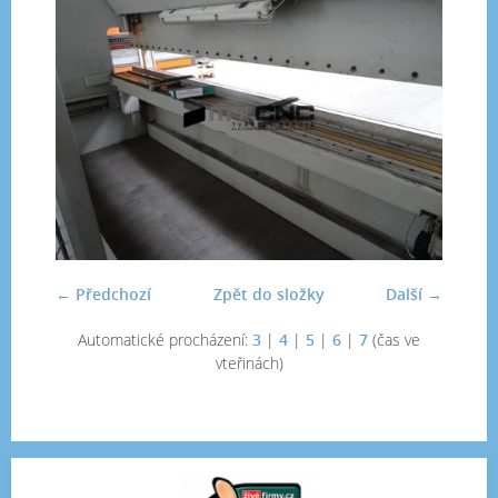
← Předchozí
Zpět do složky
Další →
Automatické procházení:
3
|
4
|
5
|
6
|
7
(čas ve
vteřinách)