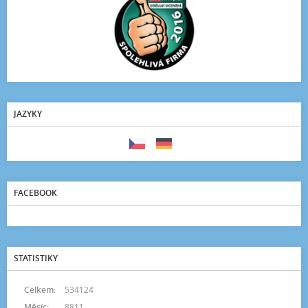
JAZYKY
FACEBOOK
STATISTIKY
Celkem:
534124
Měsíc:
8811