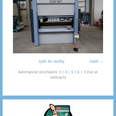
Zpět do složky
Další →
Automatické procházení:
3
|
4
|
5
|
6
|
7
(čas ve
vteřinách)