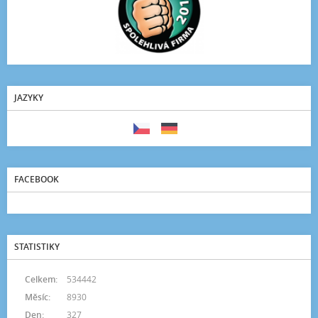
JAZYKY
FACEBOOK
STATISTIKY
Celkem:
534442
Měsíc:
8930
Den:
327