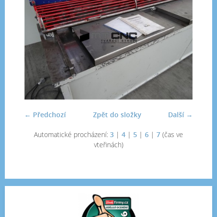
← Předchozí
Zpět do složky
Další →
Automatické procházení:
3
|
4
|
5
|
6
|
7
(čas ve
vteřinách)