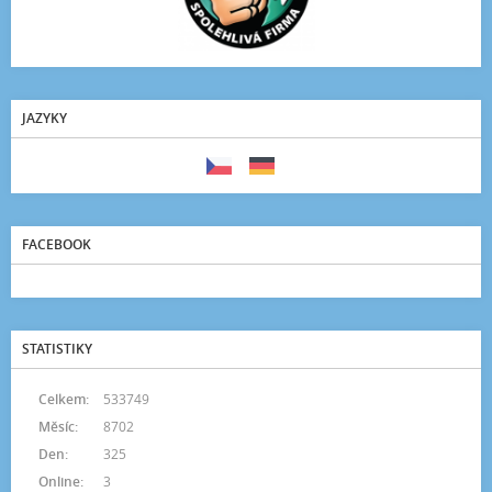
JAZYKY
FACEBOOK
STATISTIKY
Celkem:
533749
Měsíc:
8702
Den:
325
Online:
3