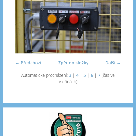
← Předchozí
Zpět do složky
Další →
Automatické procházení:
3
|
4
|
5
|
6
|
7
(čas ve
vteřinách)